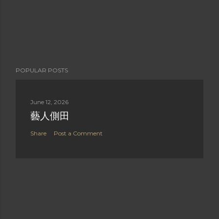
POPULAR POSTS
June 12, 2026
藝人側田
Share
Post a Comment