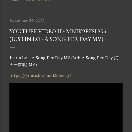
正（Ted Lo）介紹下認識著名音樂監製雷頌德，並簽約加入其
旗下公司，起初主要從事幕後作曲及監製工作。 音樂與演藝生
涯 一炮而紅（2005年）：側田因擔任衛蘭傳奇大碟《Day &
September 30, 2022
Night》的監製而備受矚目。同年他推出個人首張專輯
《Justin》，憑主打歌《好人》及《命硬》橫掃各大頒獎典禮
YOUTUBE VIDEO ID: MNIK9BESUG4
的新人獎金獎，以新人姿態進軍香港紅磡體育館開演唱會，創
(JUSTIN LO - A SONG PER DAY MV)
下樂壇神話。 巔峰代表作：他的廣東歌作品是無數港人的唱K
必點之選，代表作包括：《命硬》《好人》《男人KTV》（橫
掃2007年四大頒獎禮十大歌曲獎）《美麗之最》《Kong》
Justin Lo - A Song Per Day MV (側田 A Song Per Day (每
《Volar》 風格轉變與旅居：側田早年習慣長期配戴鴨舌帽或
天一首歌) MV)
頭套示人，成為其個人標誌。近年他大方以真面目、光頭造型
https://youtu.be/mnIk9besug4
自信示人。他曾自爆在2019年陷入人生低潮，隨後移居泰國清
邁過新生活。在不刻意迎合市場的純粹狀態下，推出了帶有實
驗與自我對話性質的非主流EP《CHIANGMAI
BLACKEYE》。 綜藝與實力再獲肯定 近年側田將工作重心擴
展至內地及電視綜藝。在無線電視（TVB）的互動音樂遊戲節
目《唱錢》中，側田更在實測中展現超強唱功，其翻唱林子祥
經典難度歌曲《數字人生》的片段在網上掀起熱話，獲得網民
一致盛讚。