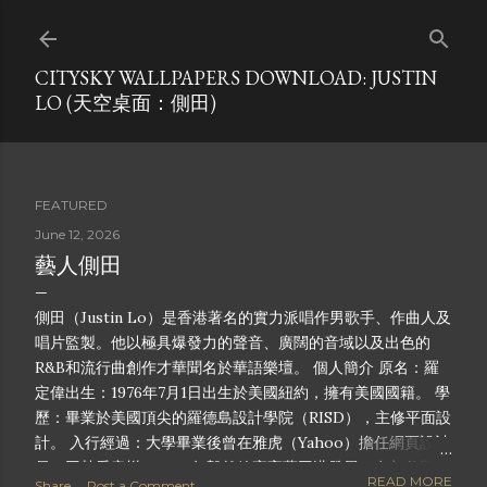
Skip to main content
CITYSKY WALLPAPERS DOWNLOAD: JUSTIN
LO (天空桌面：側田)
FEATURED
June 12, 2026
藝人側田
側田（Justin Lo）是香港著名的實力派唱作男歌手、作曲人及
唱片監製。他以極具爆發力的聲音、廣闊的音域以及出色的
R&B和流行曲創作才華聞名於華語樂壇。 個人簡介 原名：羅
定偉出生：1976年7月1日出生於美國紐約，擁有美國國籍。 學
歷：畢業於美國頂尖的羅德島設計學院（RISD），主修平面設
計。 入行經過：大學畢業後曾在雅虎（Yahoo）擔任網頁設計
員。因熱愛音樂，2003年毅然放棄高薪回港發展。在叔父羅尚
READ MORE
Share
Post a Comment