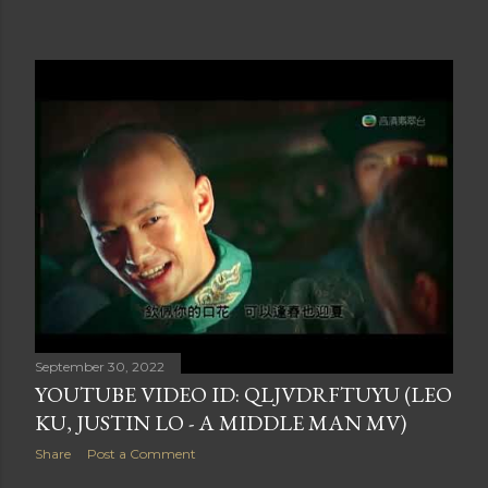
正（Ted Lo）介紹下認識著名音樂監製雷頌德，並簽約加入其
旗下公司，起初主要從事幕後作曲及監製工作。 音樂與演藝生
涯 一炮而紅（2005年）：側田因擔任衛蘭傳奇大碟《Day &
Night》的監製而備受矚目。同年他推出個人首張專輯
《Justin》，憑主打歌《好人》及《命硬》橫掃各大頒獎典禮
的新人獎金獎，以新人姿態進軍香港紅磡體育館開演唱會，創
下樂壇神話。 巔峰代表作：他的廣東歌作品是無數港人的唱K
必點之選，代表作包括：《命硬》《好人》《男人KTV》（橫
掃2007年四大頒獎禮十大歌曲獎）《美麗之最》《Kong》
《Volar》 風格轉變與旅居：側田早年習慣長期配戴鴨舌帽或
頭套示人，成為其個人標誌。近年他大方以真面目、光頭造型
自信示人。他曾自爆在2019年陷入人生低潮，隨後移居泰國清
邁過新生活。在不刻意迎合市場的純粹狀態下，推出了帶有實
驗與自我對話性質的非主流EP《CHIANGMAI
BLACKEYE》。 綜藝與實力再獲肯定 近年側田將工作重心擴
September 30, 2022
展至內地及電視綜藝。在無線電視（TVB）的互動音樂遊戲節
YOUTUBE VIDEO ID: QLJVDRFTUYU (LEO
目《唱錢》中，側田更在實測中展現超強唱功，其翻唱林子祥
KU, JUSTIN LO - A MIDDLE MAN MV)
經典難度歌曲《數字人生》的片段在網上掀起熱話，獲得網民
Share
Post a Comment
一致盛讚。