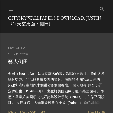
Skip to main content
CITYSKY WALLPAPERS DOWNLOAD: JUSTIN
LO (天空桌面：側田)
FEATURED
P
June 12, 2026
藝人側田
o
側田（Justin Lo）是香港著名的實力派唱作男歌手、作曲人及
s
唱片監製。他以極具爆發力的聲音、廣闊的音域以及出色的
t
R&B和流行曲創作才華聞名於華語樂壇。 個人簡介 原名：羅
定偉出生：1976年7月1日出生於美國紐約，擁有美國國籍。 學
s
歷：畢業於美國頂尖的羅德島設計學院（RISD），主修平面設
計。 入行經過：大學畢業後曾在雅虎（Yahoo）擔任網頁設計
員。因熱愛音樂，2003年毅然放棄高薪回港發展。在叔父羅尚
Share
Post a Comment
READ MORE