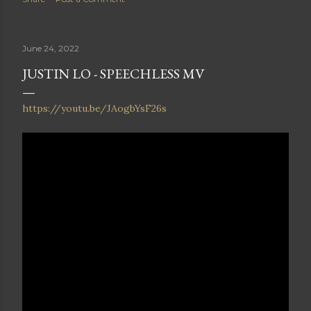
正（Ted Lo）介紹下認識著名音樂監製雷頌德，並簽約加入其
旗下公司，起初主要從事幕後作曲及監製工作。 音樂與演藝生
涯 一炮而紅（2005年）：側田因擔任衛蘭傳奇大碟《Day &
June 24, 2022
Night》的監製而備受矚目。同年他推出個人首張專輯
《Justin》，憑主打歌《好人》及《命硬》橫掃各大頒獎典禮
JUSTIN LO - SPEECHLESS MV
的新人獎金獎，以新人姿態進軍香港紅磡體育館開演唱會，創
下樂壇神話。 巔峰代表作：他的廣東歌作品是無數港人的唱K
https://youtu.be/JAogbYsF26s
必點之選，代表作包括：《命硬》《好人》《男人KTV》（橫
掃2007年四大頒獎禮十大歌曲獎）《美麗之最》《Kong》
《Volar》 風格轉變與旅居：側田早年習慣長期配戴鴨舌帽或
頭套示人，成為其個人標誌。近年他大方以真面目、光頭造型
自信示人。他曾自爆在2019年陷入人生低潮，隨後移居泰國清
邁過新生活。在不刻意迎合市場的純粹狀態下，推出了帶有實
驗與自我對話性質的非主流EP《CHIANGMAI
BLACKEYE》。 綜藝與實力再獲肯定 近年側田將工作重心擴
展至內地及電視綜藝。在無線電視（TVB）的互動音樂遊戲節
目《唱錢》中，側田更在實測中展現超強唱功，其翻唱林子祥
經典難度歌曲《數字人生》的片段在網上掀起熱話，獲得網民
一致盛讚。