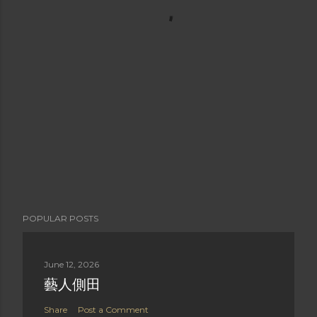
POPULAR POSTS
June 12, 2026
藝人側田
Share
Post a Comment