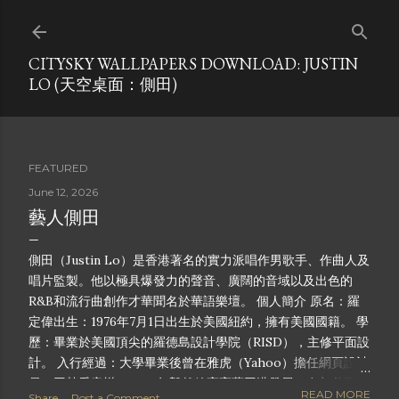
Skip to main content
CITYSKY WALLPAPERS DOWNLOAD: JUSTIN
LO (天空桌面：側田)
FEATURED
June 12, 2026
藝人側田
側田（Justin Lo）是香港著名的實力派唱作男歌手、作曲人及
唱片監製。他以極具爆發力的聲音、廣闊的音域以及出色的
R&B和流行曲創作才華聞名於華語樂壇。 個人簡介 原名：羅
定偉出生：1976年7月1日出生於美國紐約，擁有美國國籍。 學
歷：畢業於美國頂尖的羅德島設計學院（RISD），主修平面設
計。 入行經過：大學畢業後曾在雅虎（Yahoo）擔任網頁設計
員。因熱愛音樂，2003年毅然放棄高薪回港發展。在叔父羅尚
READ MORE
Share
Post a Comment